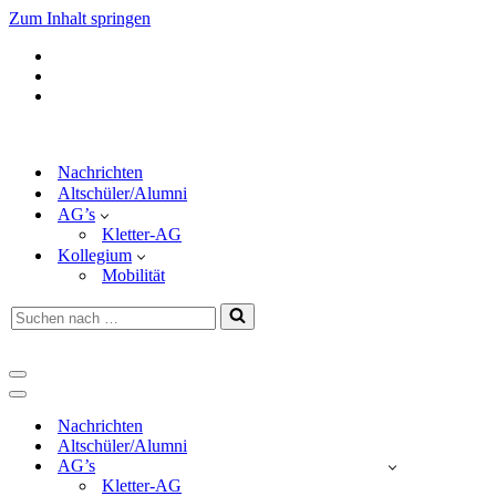
Zum Inhalt springen
Nachrichten
Altschüler/Alumni
AG’s
Kletter-AG
Kollegium
Mobilität
Suchen
nach …
Navigationsmenü
Navigationsmenü
Nachrichten
Altschüler/Alumni
AG’s
Kletter-AG