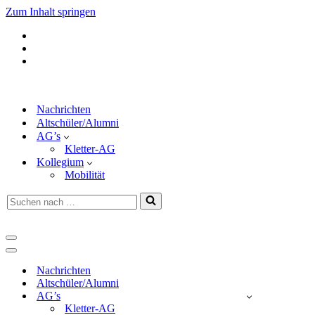
Zum Inhalt springen
Nachrichten
Altschüler/Alumni
AG’s
Kletter-AG
Kollegium
Mobilität
Suchen
nach …
Navigationsmenü
Navigationsmenü
Nachrichten
Altschüler/Alumni
AG’s
Kletter-AG