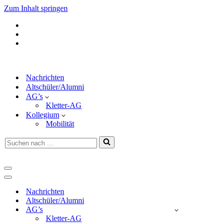
Zum Inhalt springen
Nachrichten
Altschüler/Alumni
AG’s
Kletter-AG
Kollegium
Mobilität
Suchen
nach …
Navigationsmenü
Navigationsmenü
Nachrichten
Altschüler/Alumni
AG’s
Kletter-AG